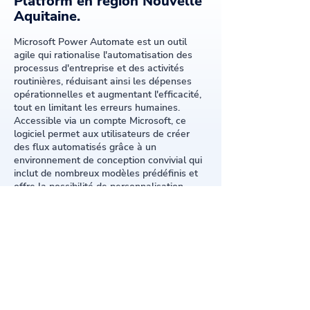
Platform en région Nouvelle
Aquitaine.
Microsoft Power Automate est un outil
agile qui rationalise l'automatisation des
processus d'entreprise et des activités
routinières, réduisant ainsi les dépenses
opérationnelles et augmentant l'efficacité,
tout en limitant les erreurs humaines.
Accessible via un compte Microsoft, ce
logiciel permet aux utilisateurs de créer
des flux automatisés grâce à un
environnement de conception convivial qui
inclut de nombreux modèles prédéfinis et
offre la possibilité de personnalisation.
Power Automate utilise Power Fx, un
langage de programmation basé sur des
formules et inspiré d'Excel, ce qui simplifie
la création d'automatisations sans
nécessiter de compétences avancées en
codage, caractéristique des solutions low-
code ou no-code.
Pour activer ou partager un flux, les