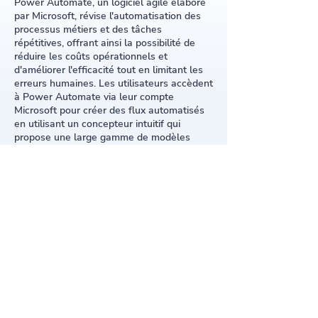
Power Automate, un logiciel agile élaboré
par Microsoft, révise l'automatisation des
processus métiers et des tâches
répétitives, offrant ainsi la possibilité de
réduire les coûts opérationnels et
d'améliorer l'efficacité tout en limitant les
erreurs humaines. Les utilisateurs accèdent
à Power Automate via leur compte
Microsoft pour créer des flux automatisés
en utilisant un concepteur intuitif qui
propose une large gamme de modèles
prédéfinis et la possibilité de personnaliser
les flux. Le logiciel utilise Power Fx, un
langage de formule déclaratif inspiré par
Excel, simplifiant la programmation des
automatisations sans nécessiter de
compétences avancées en codage (on
parle de framework low-code ou no-code).
Pour activer ou partager un flux, les
utilisateurs suivent des procédures simples
via l'interface utilisateur, permettant
l'exécution ou la collaboration en quelques
clics. Power Automate propose une version